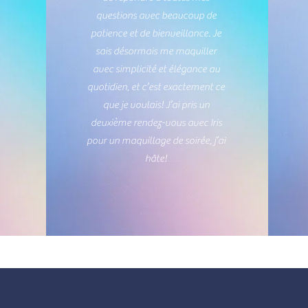
questions avec beaucoup de
patience et de bienveillance. Je
sais désormais me maquiller
avec simplicité et élégance au
quotidien, et c’est exactement ce
que je voulais! J’ai pris un
deuxième rendez-vous avec Iris
pour un maquillage de soirée, j’ai
hâte!