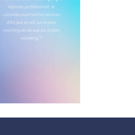
répondu parfaitement. Je
conseille vivement les services
d'Iris que ce soit sur le plan
coaching de vie que sur le plan
relooking."*