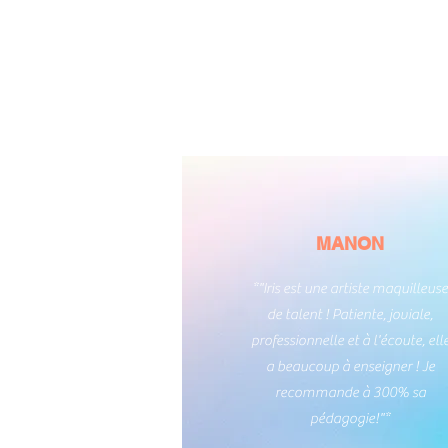
MANON
*"Iris est une artiste maquilleus
de talent ! Patiente, joviale,
professionnelle et à l'écoute, ell
a beaucoup à enseigner ! Je
recommande à 300% sa
pédagogie!"*