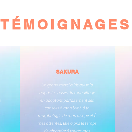
TÉMOIGNAGES
SAKURA
e
Un grand merci à Iris qui m’a
appris les bases du maquillage
e
en adaptant parfaitement ses
conseils à mon teint, à la
morphologie de mon visage et à
mes attentes. Elle a pris le temps
de répondre à toutes mes