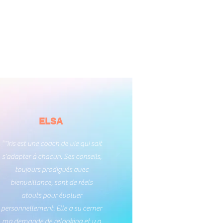
ELSA
*"Iris est une coach de vie qui sait
s'adapter à chacun. Ses conseils,
toujours prodigués avec
bienveillance, sont de réels
atouts pour évoluer
personnellement. Elle a su cerner
ma demande de relooking et y a