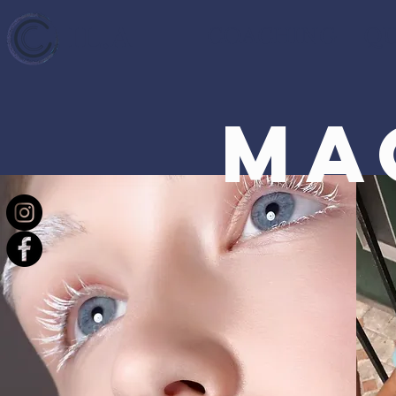
I L . A
COACHING
QU
MA