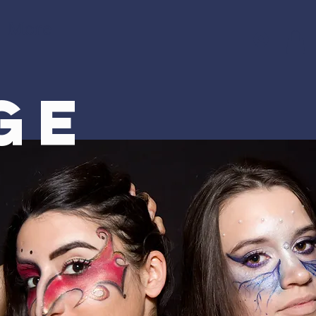
More
GE