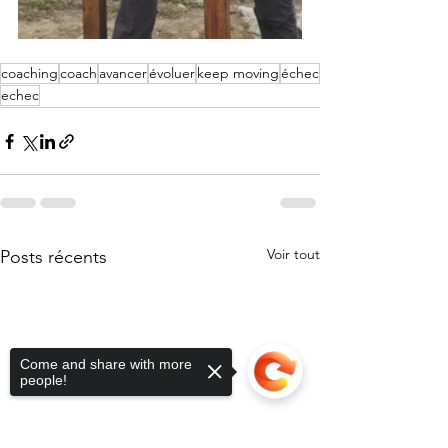
coaching
coach
avancer
évoluer
keep moving
échec
echec
Voir tout
Posts récents
Come and share with more
people!