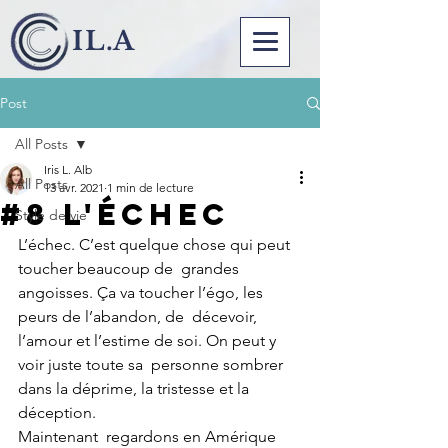
I L . A
Post
All Posts
Iris L. Alb
All Posts
13 avr. 2021
1 min de lecture
#8 L'ÉCHEC
Style de vie
L’échec. C’est quelque chose qui peut 
toucher beaucoup de  grandes 
angoisses. Ça va toucher l’égo, les 
peurs de l’abandon, de  décevoir, 
l’amour et l’estime de soi. On peut y 
voir juste toute sa  personne sombrer 
dans la déprime, la tristesse et la 
déception.
Maintenant  regardons en Amérique 