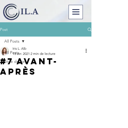
I L . A
Post
All Posts
Iris L. Alb
All Posts
13 avr. 2021
2 min de lecture
#7 AVANT-
Style de vie
APRÈS